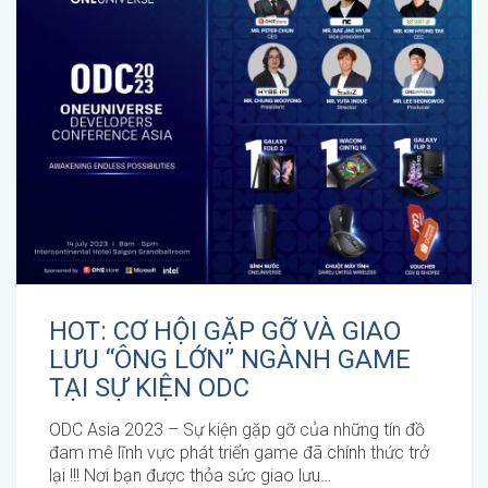
HOT: CƠ HỘI GẶP GỠ VÀ GIAO
LƯU “ÔNG LỚN” NGÀNH GAME
TẠI SỰ KIỆN ODC
ODC Asia 2023 – Sự kiện gặp gỡ của những tín đồ
đam mê lĩnh vực phát triển game đã chính thức trở
lại !!! Nơi bạn được thỏa sức giao lưu…