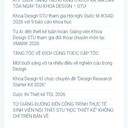
KHI “BIỂN” SÁNG TẠO KHÔNG Ở KHƠI XA, MÀ LAN
TỎA NGAY TẠI KHOA DESIGN – STU!
Khoa Design STU tham gia Hội nghị Quốc tế IKSAD
2026 với 9 báo cáo khoa học
Từ AI đến thiết kế tuần hoàn: Giảng viên Khoa
Design STU tham gia đối thoại chuyên môn tại
VMARK 2026
TĂNG TỐC VỀ ĐÍCH CÙNG TOEIC CẤP TỐC
Một buổi sáng vỡ ra nhiều điều về nghiên cứu trong
Design
Khoa Design tổ chức chuyên đề “Design Research
Starter Kit 2026”
Cuộc thi Thiết kế TCL 2026
TỪ GIẢNG ĐƯỜNG ĐẾN CÔNG TRÌNH THỰC TẾ
SINH VIÊN NỘI THẤT STU “HỌC THIẾT KẾ” KHÔNG
CHỈ TRÊN BẢN VẼ