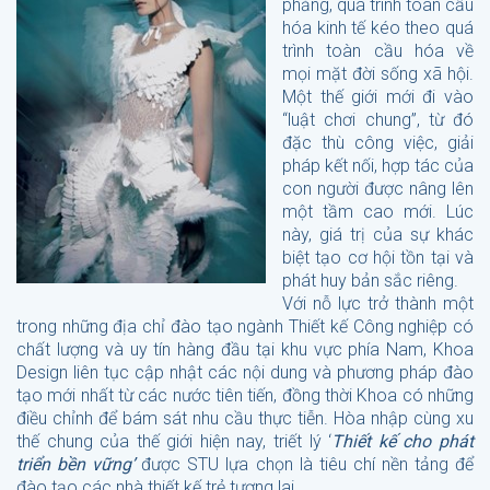
phẳng, quá trình toàn cầu
hóa kinh tế kéo theo quá
trình toàn cầu hóa về
mọi mặt đời sống xã hội.
Một thế giới mới đi vào
“luật chơi chung”, từ đó
đặc thù công việc, giải
pháp kết nối, hợp tác của
con người được nâng lên
một tầm cao mới. Lúc
này, giá trị của sự khác
biệt tạo cơ hội tồn tại và
phát huy bản sắc riêng.
Với nỗ lực trở thành một
trong những địa chỉ đào tạo ngành Thiết kế Công nghiệp có
chất lượng và uy tín hàng đầu tại khu vực phía Nam, Khoa
Design liên tục cập nhật các nội dung và phương pháp đào
tạo mới nhất từ các nước tiên tiến, đồng thời Khoa có những
điều chỉnh để bám sát nhu cầu thực tiễn. Hòa nhập cùng xu
thế chung của thế giới hiện nay, triết lý ‘
Thiết kế cho phát
triển bền vững’
được STU lựa chọn là tiêu chí nền tảng để
đào tạo các nhà thiết kế trẻ tương lai.