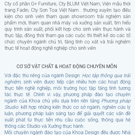
Cty cổ phần G+ Furniture, Cty BLUM Việt Nam, Viện mẫu thời
trang Fadin, Cty Sơn Toa Việt Nam… thường xuyên tạo điều
kiện cho sinh viên tham quan showroom trải nghiệm sản
phẩm mới, tham quan nhà máy và xưởng sản xuất, tìm hiểu
quy trình sản xuất, phối kết hợp cho sinh viên thực hành và
thực tập, đồng thời tham gia các cuộc thi thiết kế do các tổ
chức chuyên ngành chủ trì, tăng tính cọ xát và trải nghiệm
thực tế hoạt động nghề nghiệp cho sinh viên.
CƠ SỞ VẬT CHẤT & HOẠT ĐỘNG CHUYÊN MÔN
Với đặc thù riêng của ngành Design:
Học tập thông qua trải
nghiệm
, sinh viên được tiếp cận nhiều hơn các hoạt động
thực tiễn nghề nghiệp, môi trường học tập tăng tính tương
tác thực tế. Chính vì vậy, phương pháp đào tạo chuyên
ngành của Khoa chủ yếu dựa trên nền tảng
Phương pháp
Studio
: kết hợp những kiến thức cơ sở ngành, nghiên cứu lý
luận, phương pháp luận sáng tạo để giải quyết các vấn đề
xuất phát từ thực tiễn nhu cầu cuộc sống, thông qua hệ
thống các Studio và Xưởng thực hành.
Mỗi chuyên ngành đào tạo của Khoa Design đều được Nhà