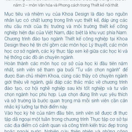
năm 2 – môn Văn hóa và Phong cách trong Thiết kế nội thất.
Mục tiêu và nhiệm vụ của Khoa Design là đào tạo nguồn
nhân lực có chất lượng trong lĩnh vực thiết kế, đáp ứng các
nhu cầu mới của thị trường và môi trường thiết kế công
nghiệp hiện đại của Việt Nam, đặc biệt là khu vực phía Nam.
Chương trình đào tạo ngành Thiết kế công nghiệp tại Khoa
Design theo hệ tín chỉ gồm các môn học Lý thuyết, các môn
học cơ sở ngành, các kỳ thực tập xen kẽ giữa các học kì và
hệ thống các đồ án chuyên ngành.
Hoàn thành các môn học cơ sở của học kì đầu tiên năm
nhất, sinh viên sẽ tham gia buổi “Tư vấn chọn ngành” để
được Ban chủ nhiệm Khoa, cùng các thầy cô chuyên ngành
giới thiệu về ngành, giải đáp các thắc mắc về chương trình
đào tạo, cơ hội nghề nghiệp sau khi tốt nghiệp và tư vấn
chọn ngành học phù hợp. Lựa chọn đúng lĩnh vực yêu thích
và sở trường là bước quan trọng mà mỗi sinh viên cần cân
nhắc kỹ lưỡng tại thời điểm này.
Vào học kỳ hè của năm đầu tiên, sinh viên sẽ được đi thực
tập dã ngoại một tuần trong chương trình Thực tập cơ sở tại
các địa điểm có cảnh quan và công trình kiến trúc đẹp trong
hoặc ngoài nước. Nghiên cứu thiên nhiên và những công