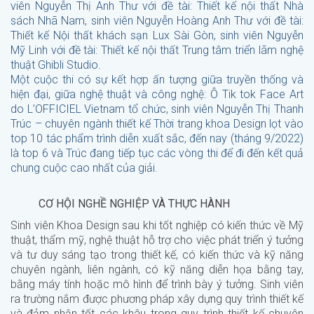
viên Nguyễn Thị Anh Thư với đề tài: Thiết kế nội thất Nhà
sách Nhã Nam, sinh viên Nguyễn Hoàng Anh Thư với đề tài:
Thiết kế Nội thất khách sạn Lux Sài Gòn, sinh viên Nguyễn
Mỹ Linh với đề tài: Thiết kế nội thất Trung tâm triển lãm nghệ
thuật Ghibli Studio.
Một cuộc thi có sự kết hợp ấn tượng giữa truyền thống và
hiện đại, giữa nghệ thuật và công nghệ: Ô Tik tok Face Art
do L’OFFICIEL Vietnam tổ chức, sinh viên Nguyễn Thị Thanh
Trúc – chuyên ngành thiết kế Thời trang khoa Design lọt vào
top 10 tác phẩm trình diễn xuất sắc, đến nay (tháng 9/2022)
là top 6 và Trúc đang tiếp tục các vòng thi để đi đến kết quả
chung cuộc cao nhất của giải.
CƠ HỘI NGHỀ NGHIỆP VÀ THỰC HÀNH
Sinh viên Khoa Design sau khi tốt nghiệp có kiến thức về Mỹ
thuật, thẩm mỹ, nghệ thuật hỗ trợ cho việc phát triển ý tưởng
và tư duy sáng tạo trong thiết kế, có kiến thức và kỹ năng
chuyên ngành, liên ngành, có kỹ năng diễn họa bằng tay,
bằng máy tính hoặc mô hình để trình bày ý tưởng. Sinh viên
ra trường nắm được phương pháp xây dựng quy trình thiết kế
và đảm nhận tốt các khâu trong quy trình thiết kế chuyên