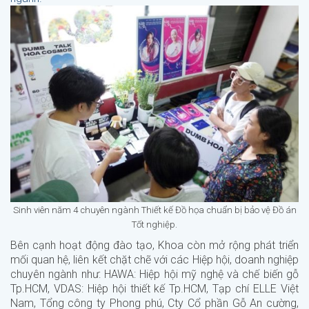
Sinh viên năm 4 chuyên ngành Thiết kế Đồ họa chuẩn bị bảo vệ Đồ án
Tốt nghiệp.
Bên cạnh hoạt động đào tạo, Khoa còn mở rộng phát triển
mối quan hệ, liên kết chặt chẽ với các Hiệp hội, doanh nghiệp
chuyên ngành như: HAWA: Hiệp hội mỹ nghệ và chế biến gỗ
Tp.HCM, VDAS: Hiệp hội thiết kế Tp.HCM, Tạp chí ELLE Việt
Nam, Tổng công ty Phong phú, Cty Cổ phần Gỗ An cường,