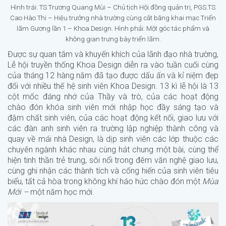
Hình trái: TS Trương Quang Mùi – Chủ tịch Hội đồng quản trị, PGS.TS
Cao Hào Thi – Hiệu trưởng nhà trường cùng cắt băng khai mạc Triển
lãm Gương lần 1 – Khoa Design. Hình phải: Một góc tác phẩm và
không gian trưng bày triển lãm.
Được sự quan tâm và khuyến khích của lãnh đạo nhà trường,
Lễ hội truyền thống Khoa Design diễn ra vào tuần cuối cùng
của tháng 12 hàng năm đã tạo được dấu ấn và kỉ niệm đẹp
đối với nhiều thế hệ sinh viên Khoa Design. 13 kì lễ hội là 13
cột mốc đáng nhớ của Thầy và trò, của các hoạt động
chào đón khóa sinh viên mới nhập học đầy sáng tạo và
đậm chất sinh viên, của các hoạt động kết nối, giao lưu với
các đàn anh sinh viên ra trường lập nghiệp thành công và
quay về mái nhà Design, là dịp sinh viên các lớp thuộc các
chuyên ngành khác nhau cùng hát chung một bài, cùng thể
hiện tinh thần trẻ trung, sôi nổi trong đêm văn nghệ giao lưu,
cùng ghi nhận các thành tích và cống hiến của sinh viên tiêu
biểu, tất cả hòa trong không khí háo hức chào đón một
Mùa
Mới –
một năm học mới.