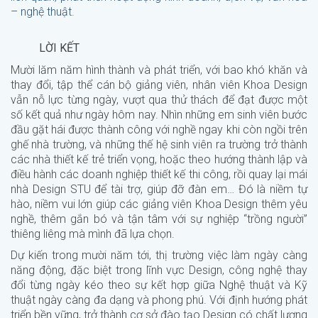
– nghệ thuật.
LỜI KẾT
Mười lăm năm hình thành và phát triển, với bao khó khăn và
thay đổi, tập thể cán bộ giảng viên, nhân viên Khoa Design
vẫn nỗ lực từng ngày, vượt qua thử thách để đạt được một
số kết quả như ngày hôm nay. Nhìn những em sinh viên bước
đầu gặt hái được thành công với nghề ngay khi còn ngồi trên
ghế nhà trường, và những thế hệ sinh viên ra trường trở thành
các nhà thiết kế trẻ triển vọng, hoặc theo hướng thành lập và
điều hành các doanh nghiệp thiết kế thi công, rồi quay lại mái
nhà Design STU để tài trợ, giúp đỡ đàn em… Đó là niềm tự
hào, niềm vui lớn giúp các giảng viên Khoa Design thêm yêu
nghề, thêm gắn bó và tận tâm với sự nghiệp “trồng người”
thiêng liêng mà mình đã lựa chọn.
Dự kiến trong mười năm tới, thị trường việc làm ngày càng
năng động, đặc biệt trong lĩnh vực Design, công nghệ thay
đổi từng ngày kéo theo sự kết hợp giữa Nghệ thuật và Kỹ
thuật ngày càng đa dạng và phong phú. Với định hướng phát
triển bền vững, trở thành cơ sở đào tạo Design có chất lượng