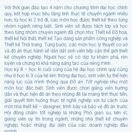
Với thời gian đào tạo 4 năm cho chương trình đại học chính
quy, kết hợp mục tiêu tăng tính thực tế chuyên ngành nhiều
hơn, từ học kì 2 trở đi, các môn học được thiết kế theo từng
nhóm ngành riêng biệt. Sinh viên sẽ được tách lớp và học
theo từng nhóm chuyên ngành đã chọn như: Thiết kế Đồ họa,
thiết kế Nội thất, thiết kế Tạo dáng sản phẩm công nghiệp và
Thiết kế Thời trang. Từng bước, các môn học lý thuyết cơ sở
và đồ án thực hành sẽ dẫn dắt sinh viên tiếp cận thế giới thiết
kế chuyên nghiệp. Người học sẽ có dịp tự khám phá, rèn
luyện và chứng tỏ khả năng sáng tạo của riêng mình.
Học kỳ 8 – học kì cuối cùng của hệ đại học chính quy cũng
như ở học kì 3 của hệ liên thông đại học, sinh viên tự thể hiện
năng lực của mình thông qua
Đồ án Tốt nghiệp
như một
môn học đặc biệt. Sinh viên được chọn giảng viên hướng
dẫn và thực hiện đồ án theo những đề tài mang tính thực tiễn,
giải quyết tình huống thực tế nghề nghiệp với tư cách của
một nhà thiết kế – designer; trình bày và bảo vệ đồ án trước
Hội đồng chấm tốt nghiệp là những Phó giáo sư, tiến sĩ,
giảng viên uy tín trong ngành, những nhà thiết kế chuyên
nghiệp, hoặc những đại diện của các doanh nghiệp đầu
ngành.