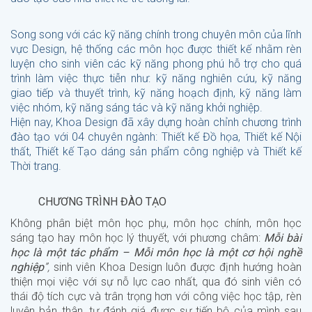
Song song với các kỹ năng chính trong chuyên môn của lĩnh
vực Design, hệ thống các môn học được thiết kế nhằm rèn
luyện cho sinh viên các kỹ năng phong phú hỗ trợ cho quá
trình làm việc thực tiễn như: kỹ năng nghiên cứu, kỹ năng
giao tiếp và thuyết trình, kỹ năng hoạch định, kỹ năng làm
việc nhóm, kỹ năng sáng tác và kỹ năng khởi nghiệp.
Hiện nay, Khoa Design đã xây dựng hoàn chỉnh chương trình
đào tạo với 04 chuyên ngành: Thiết kế Đồ họa, Thiết kế Nội
thất, Thiết kế Tạo dáng sản phẩm công nghiệp và Thiết kế
Thời trang.
CHƯƠNG TRÌNH ĐÀO TẠO
Không phân biệt môn học phụ, môn học chính, môn học
sáng tạo hay môn học lý thuyết, với phương châm:
Mỗi bài
học là một tác phẩm – Mỗi môn học là một cơ hội nghề
nghiệp
”,
sinh viên Khoa Design luôn được định hướng hoàn
thiện mọi việc với sự nỗ lực cao nhất, qua đó sinh viên có
thái độ tích cực và trân trọng hơn với công việc học tập, rèn
luyện bản thân, tự đánh giá được sự tiến bộ của mình sau