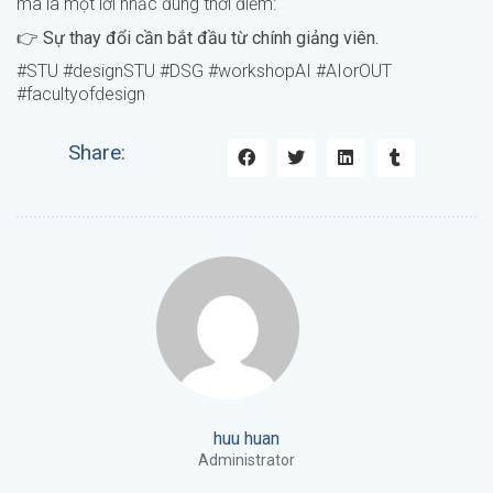
mà là một lời nhắc đúng thời điểm:
👉
Sự thay đổi cần bắt đầu từ chính giảng viên.
#STU #designSTU #DSG #workshopAI #AIorOUT
#facultyofdesign
Share:
huu huan
Administrator