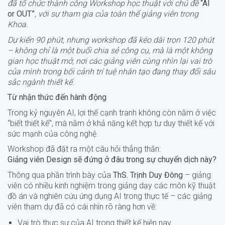
đã tổ chức thành công Workshop học thuật với chủ đề
“AI
or OUT”
, với sự tham gia của toàn thể giảng viên trong
Khoa.
Dự kiến 90 phút, nhưng workshop đã kéo dài trọn 120 phút
– không chỉ là một buổi chia sẻ công cụ, mà là một không
gian học thuật mở, nơi các giảng viên cùng nhìn lại vai trò
của mình trong bối cảnh trí tuệ nhân tạo đang thay đổi sâu
sắc ngành thiết kế.
Từ nhận thức đến hành động
Trong kỷ nguyên AI, lợi thế cạnh tranh không còn nằm ở việc
“biết thiết kế”, mà nằm ở khả năng kết hợp tư duy thiết kế với
sức mạnh của công nghệ.
Workshop đã đặt ra một câu hỏi thẳng thắn:
Giảng viên Design sẽ đứng ở đâu trong sự chuyển dịch này?
Thông qua phần trình bày của
ThS. Trịnh Duy Đông
– giảng
viên có nhiều kinh nghiệm trong giảng dạy các môn kỹ thuật
đồ án và nghiên cứu ứng dụng AI trong thực tế – các giảng
viên tham dự đã có cái nhìn rõ ràng hơn về:
Vai trò thực sự của AI trong thiết kế hiện nay